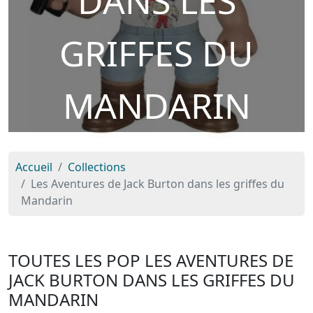
DANS LES
GRIFFES DU
MANDARIN
Accueil
Collections
Les Aventures de Jack Burton dans les griffes du
Mandarin
TOUTES LES POP LES AVENTURES DE
JACK BURTON DANS LES GRIFFES DU
MANDARIN