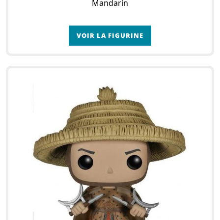
Mandarin
VOIR LA FIGURINE