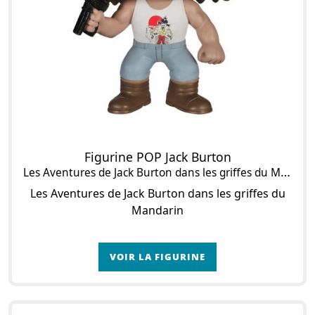
Figurine POP Jack Burton
Les Aventures de Jack Burton dans les griffes du Mandarin
Les Aventures de Jack Burton dans les griffes du
Mandarin
VOIR LA FIGURINE