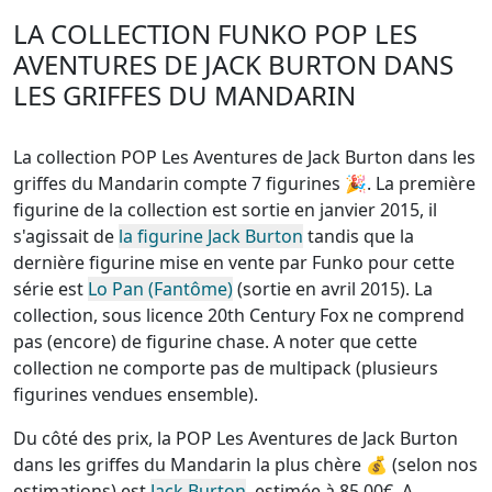
LA COLLECTION FUNKO POP LES
AVENTURES DE JACK BURTON DANS
LES GRIFFES DU MANDARIN
La collection POP Les Aventures de Jack Burton dans les
griffes du Mandarin compte 7 figurines
🎉. La première
figurine de la collection est sortie en janvier 2015, il
s'agissait de
la figurine Jack Burton
tandis que la
dernière figurine mise en vente par Funko pour cette
série est
Lo Pan (Fantôme)
(sortie en avril 2015). La
collection, sous licence 20th Century Fox
ne comprend
pas (encore) de figurine chase
. A noter que cette
collection ne comporte pas de multipack (plusieurs
figurines vendues ensemble)
.
Du côté des prix, la
POP Les Aventures de Jack Burton
dans les griffes du Mandarin la plus chère
💰 (selon nos
estimations) est
Jack Burton
, estimée à 85,00€. A