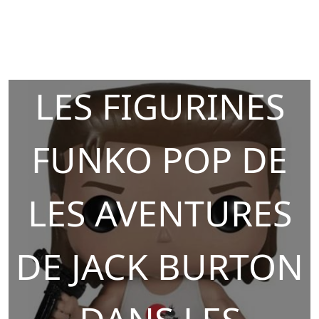
LES FIGURINES
FUNKO POP DE
LES AVENTURES
DE JACK BURTON