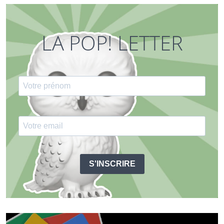
LA POP! LETTER
S'INSCRIRE