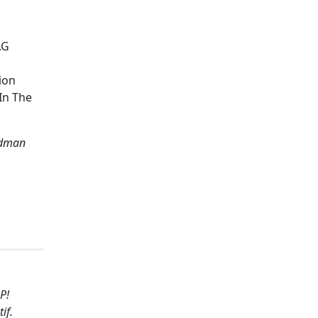
.G
ion
In The
adman
P!
if.