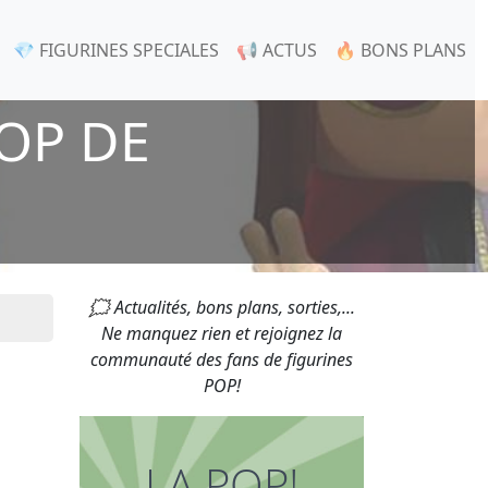
💎 FIGURINES SPECIALES
📢 ACTUS
🔥 BONS PLANS
OP DE
🗯 Actualités, bons plans, sorties,...
Ne manquez rien et rejoignez la
communauté des fans de figurines
POP!
LA POP!