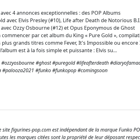
 avec 4 annonces exceptionnelles : des POP Albums
d avec Elvis Presley (#10), Life after Death de Notorious B.I
n avec Ozzy Osbourne (#12) et Opus Eponymous de Ghost
 à commencer par cet album du King « Pure Gold », compilat
 plus grands titres comme Fever, It's Impossible ou encore 
album est à la fois simple et puissante : Elvis su...
ig #ozzyosbourne #ghost #puregold #lifeafterdeath #diaryofam
 #palooza2021 #funko #funkopop #comingsoon
e site figurines-pop.com est indépendant de la marque Funko PO
utes les marques citées sont la propriété de leur déposant respect