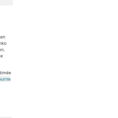
 en
unko
on,
ue
stimée
ourne