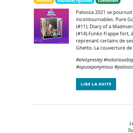
Annonce
Nouvelles figurines
Evènement
Palooza 2021 se poursuit
incontournables. Pure Gol
(#11), Diary of a Madma
(#14).Funko frappe fort,
reprenant certains de ses
Ghetto. La couverture de l’
#elvispresley #notoriousb
#opuseponymous #palooza
LIRE LA SUITE
L
To