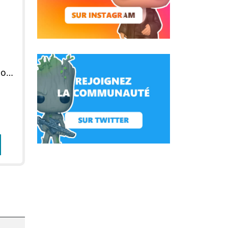
Figurine POP Ozzy Osbourne