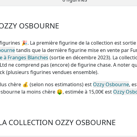
 OZZY OSBOURNE
figurines
🎉. La première figurine de la collection est sortie
sbourne
tandis que la dernière figurine mise en vente par F
 à Franges Blanches
(sortie en décembre 2023). La collecti
 Ltd
ne comprend pas (encore) de figurine chase
. A noter q
ck (plusieurs figurines vendues ensemble)
.
lus chère
💰 (selon nos estimations) est
Ozzy Osbourne
, e
Osbourne la moins chère
🤑, estimée à 15,00€ est
Ozzy Osb
 LA COLLECTION OZZY OSBOURNE