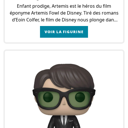
Enfant prodige, Artemis est le héros du film
éponyme Artemis Fowl de Disney. Tiré des romans
d’Eoin Colfer, le film de Disney nous plonge dans
un monde fantastique et dangereux où le jeune
VOIR LA FIGURINE
Artem