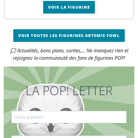
LEPrecon et à atteindre le rand de capitaine chez
VOIR LA FIGURINE
le
VOIR TOUTES LES FIGURINES ARTEMIS FOWL
🗯 Actualités, bons plans, sorties,... Ne manquez rien et
rejoignez la communauté des fans de figurines POP!
LA POP! LETTER