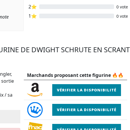
2⭐
0 vote
1⭐
0 vote
 note
IGURINE DE DWIGHT SCHRUTE EN SCRAN
ngler,
Marchands proposant cette figurine 🔥🔥
 sortie
VÉRIFIER LA DISPONIBILITÉ
x / sa
VÉRIFIER LA DISPONIBILITÉ
VÉRIFIER LA DISPONIBILITÉ