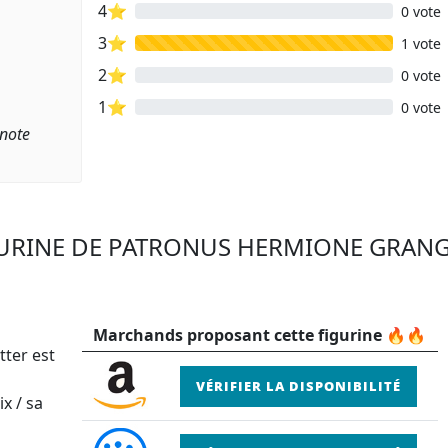
4⭐
0 vote
3⭐
1 vote
2⭐
0 vote
1⭐
0 vote
 note
IGURINE DE PATRONUS HERMIONE GRAN
Marchands proposant cette figurine 🔥🔥
tter est
VÉRIFIER LA DISPONIBILITÉ
x / sa