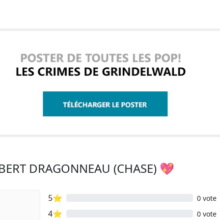
RBERT DRAGONNEAU (CHASE) 💖
5⭐
0 vote
4⭐
0 vote