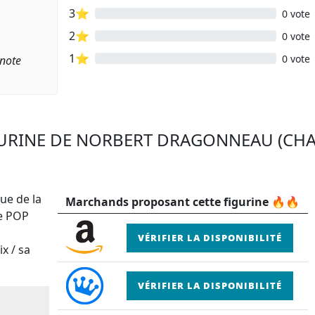
3⭐
0 vote
2⭐
0 vote
1⭐
0 vote
 note
IGURINE DE NORBERT DRAGONNEAU (CHA
ue de la
Marchands proposant cette figurine 🔥🔥
ne POP
VÉRIFIER LA DISPONIBILITÉ
x / sa
VÉRIFIER LA DISPONIBILITÉ