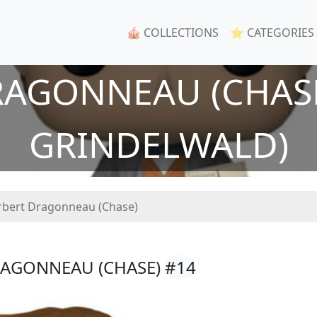
🎪 COLLECTIONS
⭐ CATEGORIES
AGONNEAU (CHASE)
GRINDELWALD)
bert Dragonneau (Chase)
RAGONNEAU (CHASE)
#14