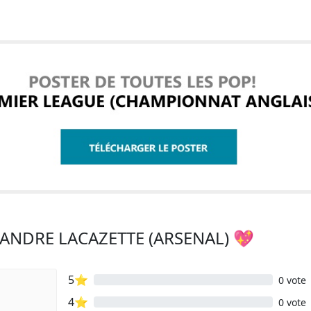
XANDRE LACAZETTE (ARSENAL) 💖
5⭐
0 vote
4⭐
0 vote