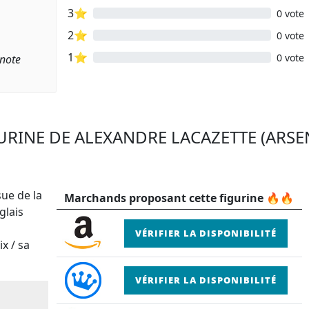
3⭐
0 vote
2⭐
0 vote
1⭐
0 vote
 note
GURINE DE ALEXANDRE LACAZETTE (ARSE
sue de la
Marchands proposant cette figurine 🔥🔥
glais
VÉRIFIER LA DISPONIBILITÉ
x / sa
VÉRIFIER LA DISPONIBILITÉ