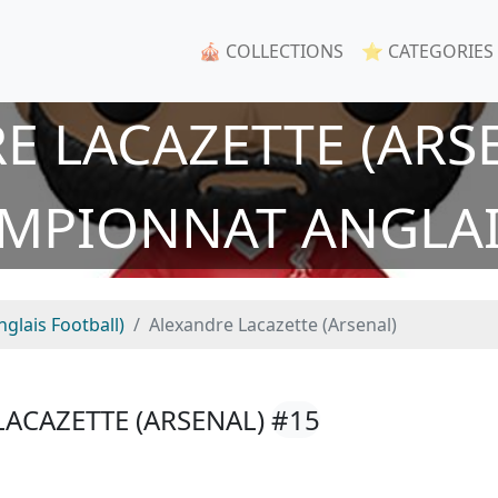
🎪 COLLECTIONS
⭐ CATEGORIES
E LACAZETTE (ARSE
MPIONNAT ANGLAI
lais Football)
Alexandre Lacazette (Arsenal)
LACAZETTE (ARSENAL)
#15