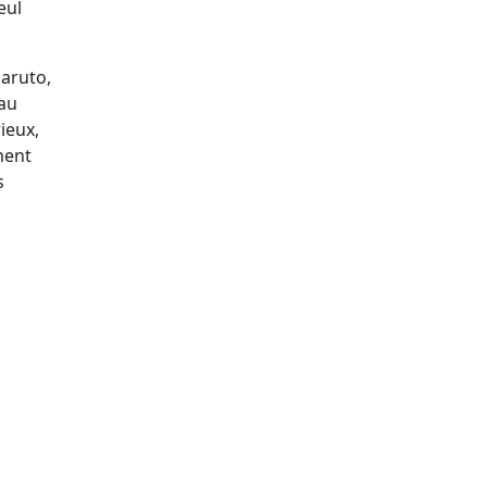
eul
Naruto,
eau
ieux,
ment
s