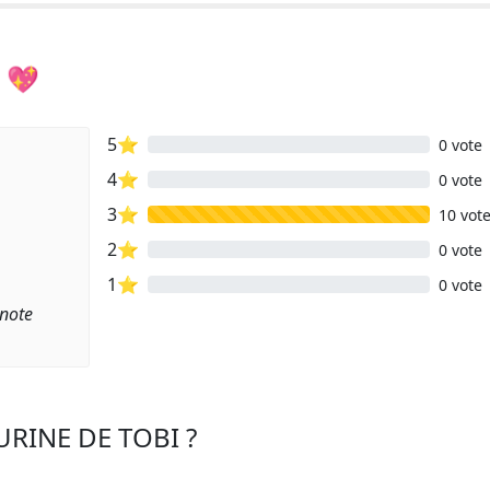
 💖
5⭐
0 vote
4⭐
0 vote
3⭐
10 vot
2⭐
0 vote
1⭐
0 vote
 note
URINE DE TOBI ?