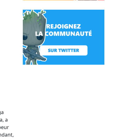
ga
a, a
 peur
ndant,