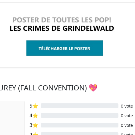
GUREY (FALL CONVENTION) 💖
5⭐
0 vote
4⭐
0 vote
3⭐
0 vote
2⭐
0 vote