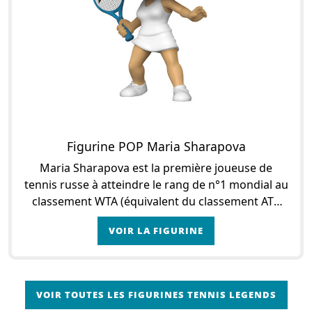
Figurine POP Maria Sharapova
Maria Sharapova est la première joueuse de
tennis russe à atteindre le rang de n°1 mondial au
classement WTA (équivalent du classement ATP
pour les femmes). Dès l’âge de 4 ans, la jeune
VOIR LA FIGURINE
Maria
VOIR TOUTES LES FIGURINES TENNIS LEGENDS