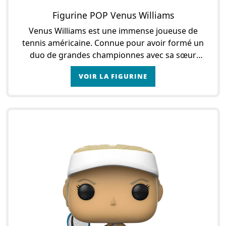
Figurine POP Venus Williams
Venus Williams est une immense joueuse de
tennis américaine. Connue pour avoir formé un
duo de grandes championnes avec sa sœur
Serena, Venus est l’ainée des deux et a remporté à
VOIR LA FIGURINE
ce jour 23 ti