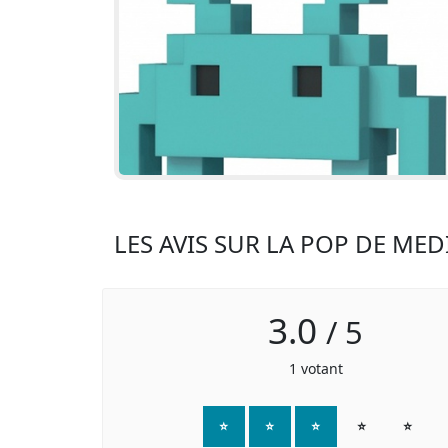
LES AVIS SUR LA POP DE ME
3.0
/
5
1
votant
⭐
⭐
⭐
⭐
⭐