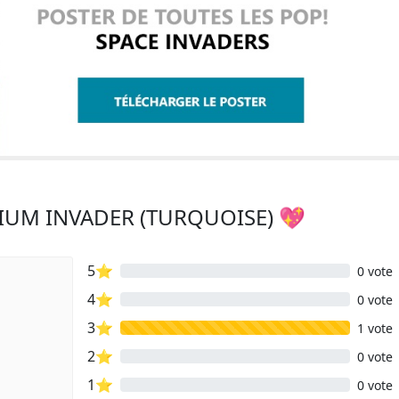
DIUM INVADER (TURQUOISE) 💖
5⭐
0 vote
4⭐
0 vote
3⭐
1 vote
2⭐
0 vote
1⭐
0 vote