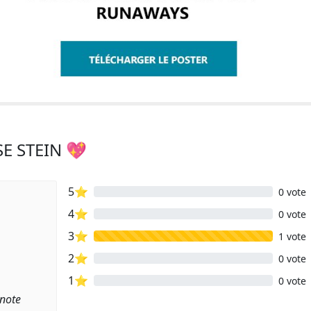
SE STEIN 💖
5⭐
0 vote
4⭐
0 vote
3⭐
1 vote
2⭐
0 vote
1⭐
0 vote
 note