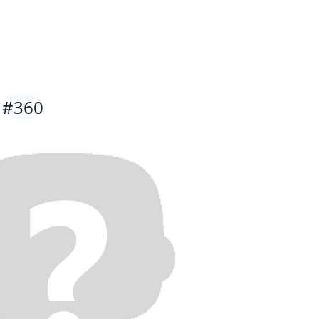
N
#360