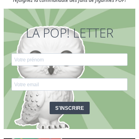
rejoignez la communauté des fans de figurines POP!
LA POP! LETTER
S'INSCRIRE