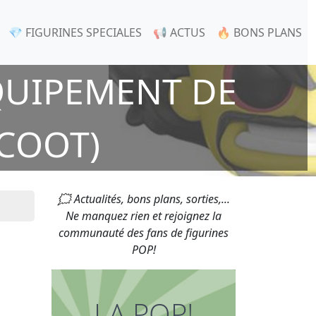
💎 FIGURINES SPECIALES
📢 ACTUS
🔥 BONS PLANS
QUIPEMENT DE
COOT)
🗯 Actualités, bons plans, sorties,...
Ne manquez rien et rejoignez la
communauté des fans de figurines
POP!
LA POP!