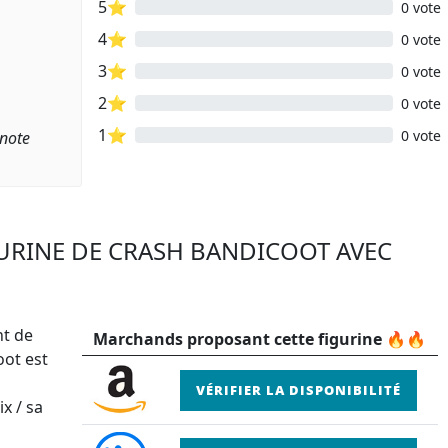
5⭐
0 vote
4⭐
0 vote
3⭐
0 vote
2⭐
0 vote
1⭐
0 vote
 note
GURINE DE CRASH BANDICOOT AVEC
nt de
Marchands proposant cette figurine 🔥🔥
oot est
VÉRIFIER LA DISPONIBILITÉ
x / sa