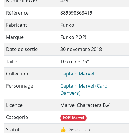
Numéro POP!
425
Référence
889698363419
Fabricant
Funko
Marque
Funko POP!
Date de sortie
30 novembre 2018
Taille
10 cm / 3.75''
Collection
Captain Marvel
Personnage
Captain Marvel (Carol
Danvers)
Licence
Marvel Characters B.V.
Catégorie
POP! Marvel
Statut
👍 Disponible