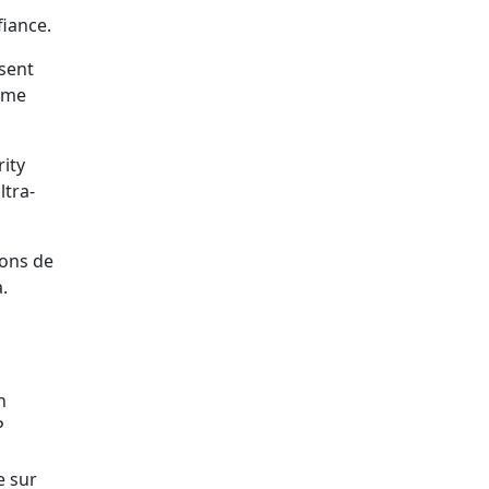
fiance.
ésent
omme
rity
ltra-
aons de
.
n
P
e sur