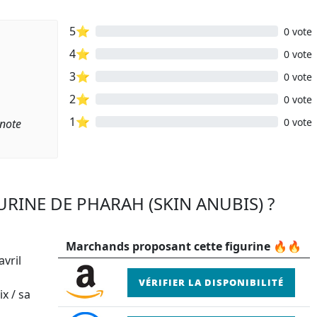
5⭐
0 vote
4⭐
0 vote
3⭐
0 vote
2⭐
0 vote
1⭐
0 vote
 note
URINE DE PHARAH (SKIN ANUBIS) ?
Marchands proposant cette figurine 🔥🔥
vril
VÉRIFIER LA DISPONIBILITÉ
x / sa