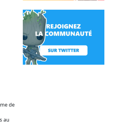
mme de
ts au