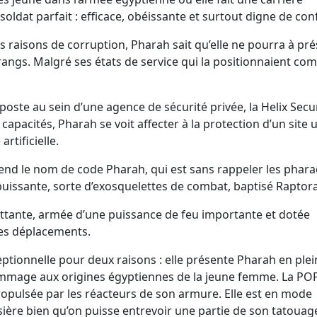
oldat parfait : efficace, obéissante et surtout digne de con
raisons de corruption, Pharah sait qu’elle ne pourra à pr
 rangs. Malgré ses états de service qui la positionnaient c
poste au sein d’une agence de sécurité privée, la Helix Secu
capacités, Pharah se voit affecter à la protection d’un site u
rtificielle.
end le nom de code Pharah, qui est sans rappeler les phar
puissante, sorte d’exosquelettes de combat, baptisé Raptora
ttante, armée d’une puissance de feu importante et dotée
 ses déplacements.
ptionnelle pour deux raisons : elle présente Pharah en plei
ommage aux origines égyptiennes de la jeune femme. La PO
opulsée par les réacteurs de son armure. Elle est en mode
re bien qu’on puisse entrevoir une partie de son tatouag