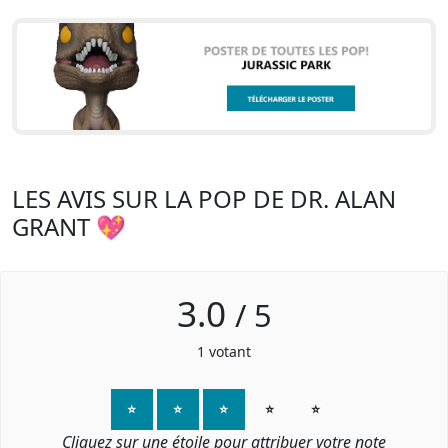
LES AVIS SUR LA POP DE DR. ALAN
GRANT 💖
3.0
/
5
1
votant
⭐
⭐
⭐
⭐
⭐
Cliquez sur une étoile pour attribuer votre note