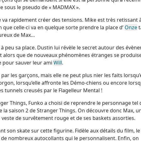
cade sous le pseudo de « MADMAX ».
nde va rapidement créer des tensions. Mike est très retissant 
 que celle-ci va en quelque sorte prendre la place d’
Onze
t
oureux de Max…
à peu sa place. Dustin lui révèle le secret autour des évèn
 et alors que de nouveaux phénomènes étranges se produise
re pour sauver leur ami
Will
.
ar les garçons, mais elle ne peut plus nier les faits lorsqu’e
gon, lorsqu’elle affronte les Démo-chiens ou encore lorsqu
es tunnels creusés par le Flagelleur Mental !
er Things, Funko a choisi de reprendre le personnage tel 
de la saison 2 de Stranger Things. On découvre donc Max, u
 sa veste de survêtement rouge et de ses baskets assorties.
son skate sur cette figurine. Fidèle aux détails du film, le
t de nombreux autocollants qui le personnalisent. Enfin, on