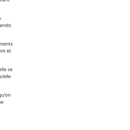
à
andis
ements
nt et
lle se
’elle
qu’on
ne