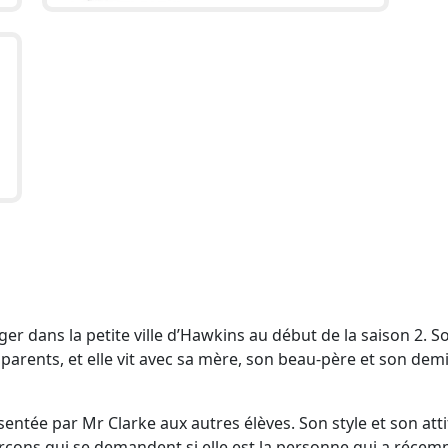
 dans la petite ville d’Hawkins au début de la saison 2. S
arents, et elle vit avec sa mère, son beau-père et son demi
entée par Mr Clarke aux autres élèves. Son style et son att
çons qui se demandent si elle est la personne qui a réce