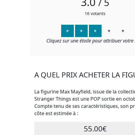
3.0
/
5
16
votants
⭐
⭐
⭐
⭐
⭐
Cliquez sur une étoile pour attribuer votre
A QUEL PRIX ACHETER LA FIG
La figurine Max Mayfield, issue de la collect
Stranger Things est une POP sortie en octo
Compte tenu de ses caractéristiques, son pri
côte est estimée à :
55.00€