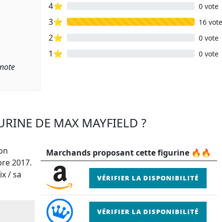
4⭐
0 vote
3⭐
16 vot
2⭐
0 vote
1⭐
0 vote
 note
URINE DE MAX MAYFIELD ?
ion
Marchands proposant cette figurine 🔥🔥
bre 2017.
x / sa
VÉRIFIER LA DISPONIBILITÉ
VÉRIFIER LA DISPONIBILITÉ