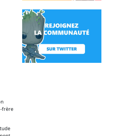
on
-frère
itude
mment