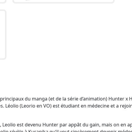
principaux du manga (et de la série d’animation) Hunter x H
. Léolio (Leorio en VO) est étudiant en médecine et a rejoin
e, Leolio est devenu Hunter par appât du gain, mais on en 
éolio révèle à Kurapika qu’il veut sincèrement devenir méde