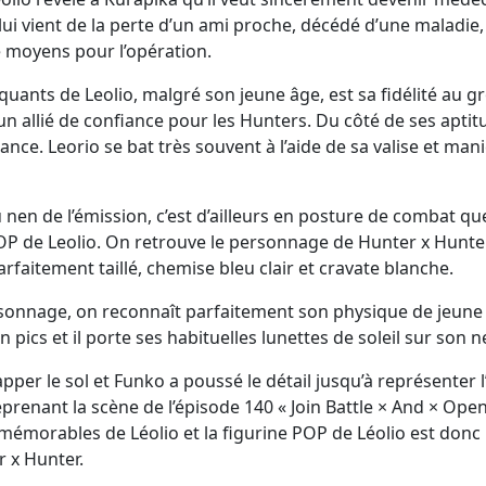
lui vient de la perte d’un ami proche, décédé d’une maladie
e moyens pour l’opération.
rquants de Leolio, malgré son jeune âge, est sa fidélité au 
i un allié de confiance pour les Hunters. Du côté de ses aptit
nce. Leorio se bat très souvent à l’aide de sa valise et mani
du nen de l’émission, c’est d’ailleurs en posture de combat qu
POP de Leolio. On retrouve le personnage de Hunter x Hunt
rfaitement taillé, chemise bleu clair et cravate blanche.
ersonnage, on reconnaît parfaitement son physique de jeune
cs et il porte ses habituelles lunettes de soleil sur son n
apper le sol et Funko a poussé le détail jusqu’à représenter l
prenant la scène de l’épisode 140 « Join Battle × And × Ope
lus mémorables de Léolio et la figurine POP de Léolio est donc
r x Hunter.