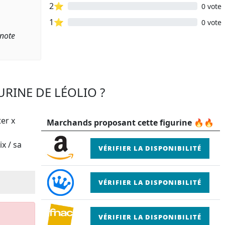
2⭐
0 vote
1⭐
0 vote
 note
URINE DE LÉOLIO ?
ter x
Marchands proposant cette figurine 🔥🔥
x / sa
VÉRIFIER LA DISPONIBILITÉ
VÉRIFIER LA DISPONIBILITÉ
VÉRIFIER LA DISPONIBILITÉ