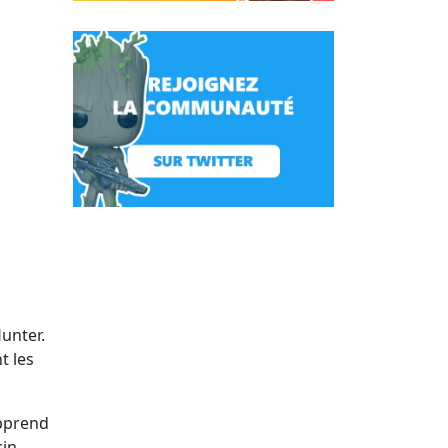
unter.
t les
apprend
cin