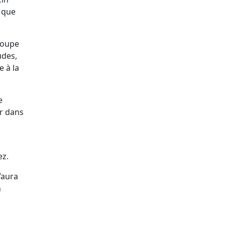
, que
groupe
udes,
e à la
e
er dans
ez.
’aura
n