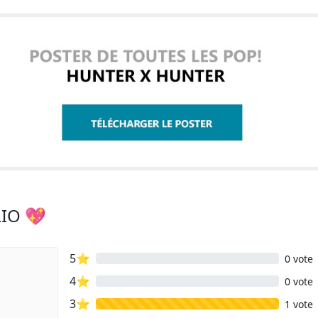
LIO 💖
5⭐
0 vote
4⭐
0 vote
3⭐
1 vote