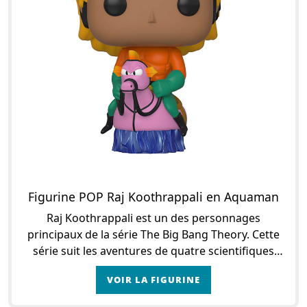
Figurine POP Raj Koothrappali en Aquaman
Raj Koothrappali est un des personnages
principaux de la série The Big Bang Theory. Cette
série suit les aventures de quatre scientifiques
geeks qui travaillent à l’université de Caltech, en
VOIR LA FIGURINE
Cal