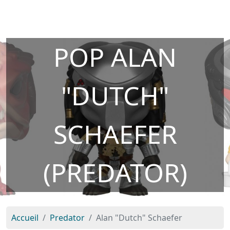
POP ALAN
"DUTCH"
SCHAEFER
(PREDATOR)
Accueil
Predator
Alan "Dutch" Schaefer