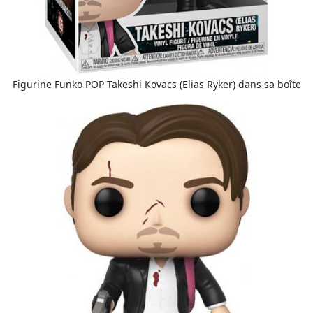
Figurine Funko POP Takeshi Kovacs (Elias Ryker) dans sa boîte