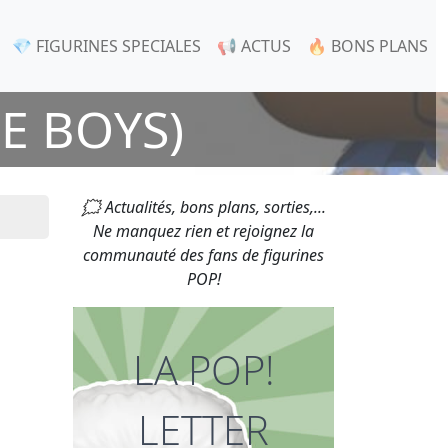
💎 FIGURINES SPECIALES
📢 ACTUS
🔥 BONS PLANS
E BOYS)
🗯 Actualités, bons plans, sorties,...
Ne manquez rien et rejoignez la
communauté des fans de figurines
POP!
LA POP!
LETTER