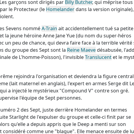
Les garçons sont dirigés par
Billy Butcher
, qui méprise tous 
par le Protecteur (le
Homelander
dans la version originale),
iolent.
 des Sevens nommé
A-Train
ait accidentellement tué sa petit
 et la jeune héroïne Anne Jane Yue (du nom du super-héros
ec un peu de chance, qui devra faire face à la terrible vérité 
es du groupe des Sept sont la
Reine Maeve
désabusée, l'add
iginale de L'homme-Poisson), l'invisible
Translucent
et le mys
ême rejoindra l'organisation et deviendra la figure central
me (lait maternel en anglais), l'expert en armes Serge dit L
e) qui a injecté le mystérieux "Compound V" contre son gré.
supervise l'équipe de Sept personnes.
e numéro 2 des Sept, juste derrière Homelander en termes
e Starlight de l'expulser du groupe et celle-ci finit par se
lors qu'elle a depuis appris que le Deep a menti sur son
ait considéré comme une "blague". Elle menace ensuite de lu