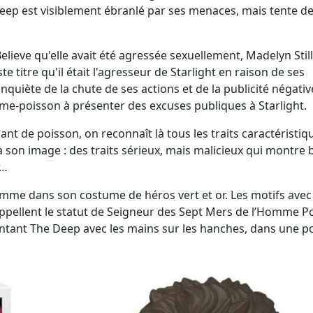
 Deep est visiblement ébranlé par ses menaces, mais tente d
Believe qu'elle avait été agressée sexuellement, Madelyn Stil
titre qu'il était l'agresseur de Starlight en raison de ses
quiète de la chute de ses actions et de la publicité négativ
mme-poisson à présenter des excuses publiques à Starlight.
ant de poisson, on reconnaît là tous les traits caractéristiq
 son image : des traits sérieux, mais malicieux qui montre 
r…
mme dans son costume de héros vert et or. Les motifs avec 
appellent le statut de Seigneur des Sept Mers de l’Homme P
entant The Deep avec les mains sur les hanches, dans une p