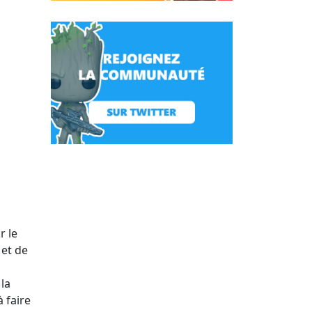
r le
 et de
la
 faire