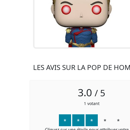
LES AVIS SUR LA POP DE HO
3.0
/
5
1
votant
⭐
⭐
⭐
⭐
⭐
Cliquez sur une étoile pour attribuer votre