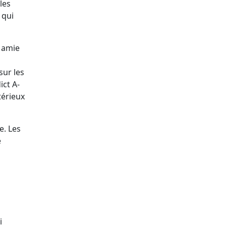
les
 qui
e amie
sur les
ict A-
térieux
e. Les
e
i