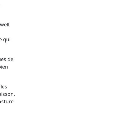
e
lwell
e qui
ues de
bien
les
oisson.
osture