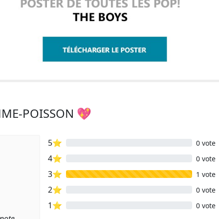
MME-POISSON 💖
5⭐
0 vote
4⭐
0 vote
3⭐
1 vote
2⭐
0 vote
1⭐
0 vote
 note