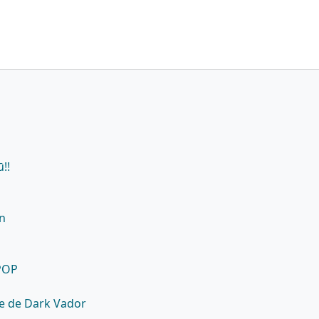
!!
un
 POP
e de Dark Vador