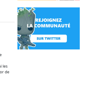
e
i
i les
tor de