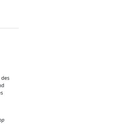
, des
nd
es
op