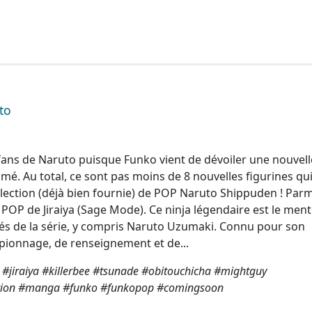
to
fans de Naruto puisque Funko vient de dévoiler une nouvell
imé. Au total, ce sont pas moins de 8 nouvelles figurines qu
ollection (déjà bien fournie) de POP Naruto Shippuden ! Parm
POP de Jiraiya (Sage Mode). Ce ninja légendaire est le men
és de la série, y compris Naruto Uzumaki. Connu pour son
spionnage, de renseignement et de...
#jiraiya #killerbee #tsunade #obitouchicha #mightguy
ion #manga #funko #funkopop #comingsoon