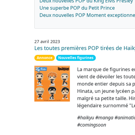
Deux nouvelles POP du King Elvis Presley
Une superbe POP du Petit Prince
Deux nouvelles POP Moment exceptionnell
27 avril 2023
Les toutes premières POP tirées de Haik
Annonce
Nouvelles figurines
La marque de figurines e
vient de dévoiler les tou
monde entier depuis sa pr
Hinata, un jeune lycéen p
malgré sa petite taille. 
légendaire surnommé "Le 
#haikyu #manga #animati
#comingsoon