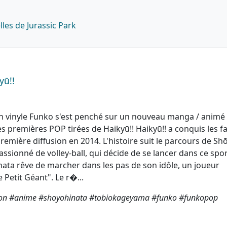
es de Jurassic Park
yū!!
n vinyle Funko s'est penché sur un nouveau manga / animé 
tes premières POP tirées de Haikyū!! Haikyū!! a conquis les f
emière diffusion en 2014. L'histoire suit le parcours de Sh
assionné de volley-ball, qui décide de se lancer dans ce spo
Hinata rêve de marcher dans les pas de son idôle, un joueur
Petit Géant". Le r�...
on #anime #shoyohinata #tobiokageyama #funko #funkopop