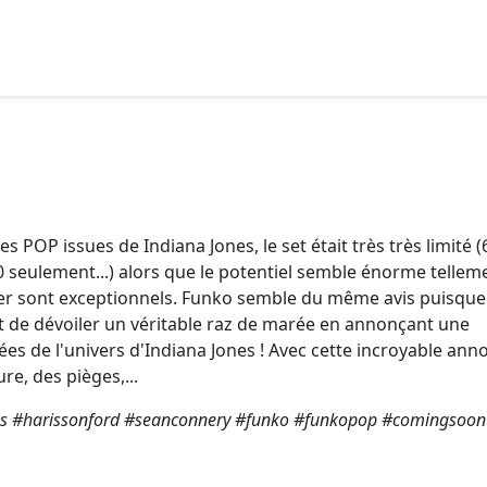
s POP issues de Indiana Jones, le set était très très limité 
0 seulement...) alors que le potentiel semble énorme tellem
ier sont exceptionnels. Funko semble du même avis puisque
t de dévoiler un véritable raz de marée en annonçant une
rées de l'univers d'Indiana Jones ! Avec cette incroyable ann
re, des pièges,...
as #harissonford #seanconnery #funko #funkopop #comingsoon