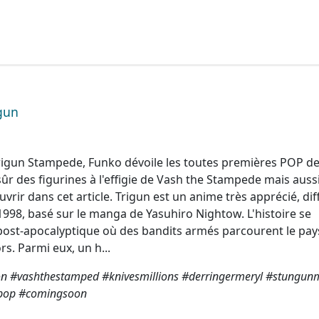
gun
 Trigun Stampede, Funko dévoile les toutes premières POP d
sûr des figurines à l'effigie de Vash the Stampede mais auss
vrir dans cet article. Trigun est un anime très apprécié, di
1998, basé sur le manga de Yasuhiro Nightow. L'histoire se
st-apocalyptique où des bandits armés parcourent le pays
rs. Parmi eux, un h...
 #vashthestamped #knivesmillions #derringermeryl #stungunm
pop #comingsoon