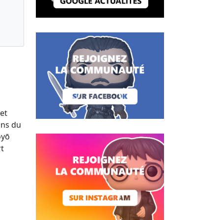
et
ans du
ōyō
rt