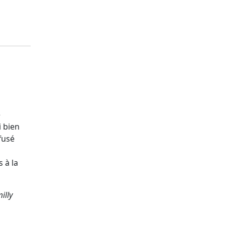
e
i bien
ffusé
 à la
illy