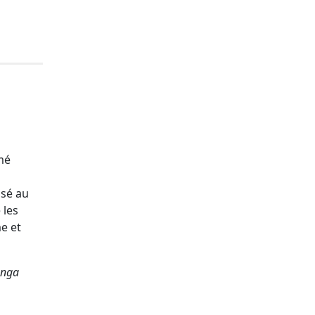
imé
usé au
 les
e et
anga