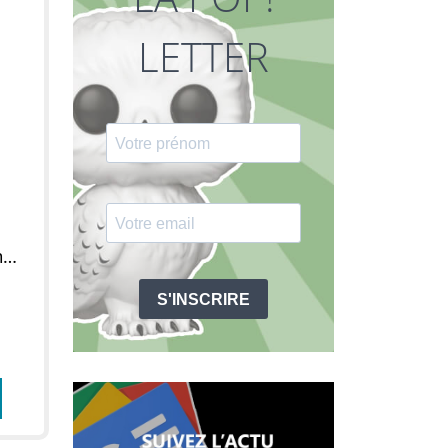
LETTER
Figurine POP Mme Jumbo & Dumbo (SuperSized)
S'INSCRIRE