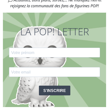
🗯 Actualités, bons plans, sorties,... Ne manquez rien et
rejoignez la communauté des fans de figurines POP!
LA POP! LETTER
S'INSCRIRE