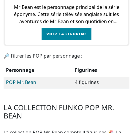
Mr Bean est le personnage principal de la série
éponyme. Cette série télévisée anglaise suit les
aventures de Mr Bean et son quotidien en
banlieue de Londres. Tour repose sur le
VOIR LA FIGURINE
personnage de Mr
🔎 Filtrer les POP par personnage :
Personnage
Figurines
POP Mr. Bean
4 figurines
LA COLLECTION FUNKO POP MR.
BEAN
La collection POP Mr. Bean compte 4 figurines
🎉. La