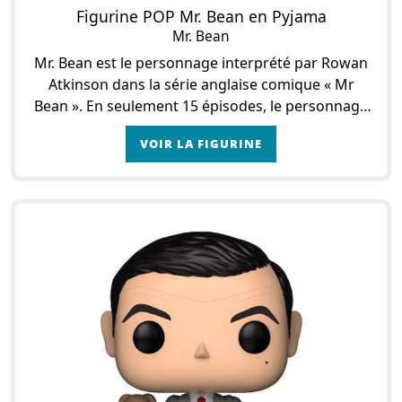
Figurine POP Mr. Bean en Pyjama
Mr. Bean
Mr. Bean est le personnage interprété par Rowan
Atkinson dans la série anglaise comique « Mr
Bean ». En seulement 15 épisodes, le personnage
de Mr Bean a fait le tour du monde. Cet homme
VOIR LA FIGURINE
au comp