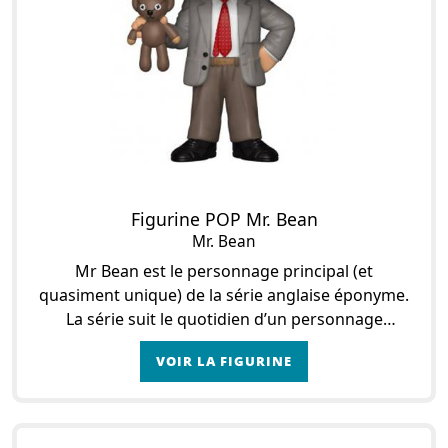
Figurine POP Mr. Bean
Mr. Bean
Mr Bean est le personnage principal (et
quasiment unique) de la série anglaise éponyme.
La série suit le quotidien d’un personnage
excentrique qu’on peut qualifier d’idiot. Chaque
VOIR LA FIGURINE
situation,