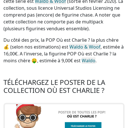
cette série est
Waldo & Woof
(sortie en février 2020). La
collection, sous licence Universal Studios Licensing
ne
comprend pas (encore) de figurine chase
. A noter que
cette
collection ne comporte pas de multipack
(plusieurs figurines vendues ensemble)
.
Du côté des prix, la
POP Où est Charlie ? la plus chère
💰 (selon nos estimations) est
Waldo & Woof
, estimée à
16,00€. A l'inverse, la
figurine POP Où est Charlie ? la
moins chère
🤑, estimée à 9,00€ est
Waldo
.
TÉLÉCHARGEZ LE POSTER DE LA
COLLECTION OÙ EST CHARLIE ?