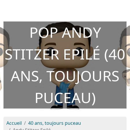
POP ANDY
STITZER EPILÉ (40
ANS, TOUJOURS
PUCEAU)
Accueil
40 ans, toujours puceau