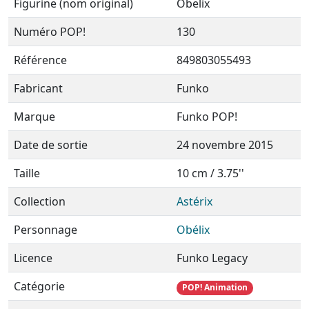
Figurine (nom original)
Obelix
Numéro POP!
130
Référence
849803055493
Fabricant
Funko
Marque
Funko POP!
Date de sortie
24 novembre 2015
Taille
10 cm / 3.75''
Collection
Astérix
Personnage
Obélix
Licence
Funko Legacy
Catégorie
POP! Animation