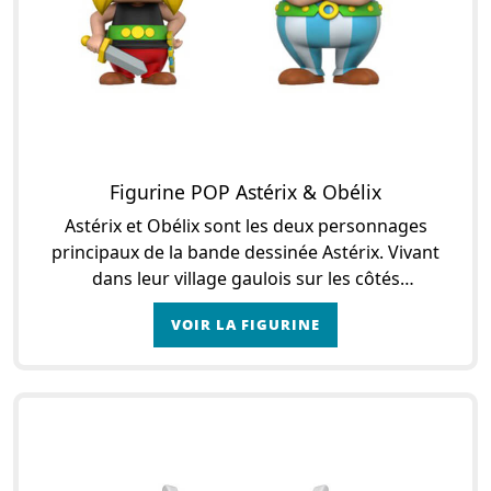
Figurine POP Astérix & Obélix
Astérix et Obélix sont les deux personnages
principaux de la bande dessinée Astérix. Vivant
dans leur village gaulois sur les côtés
d’Armorique, ils aident leur village à résister
VOIR LA FIGURINE
contre Jul