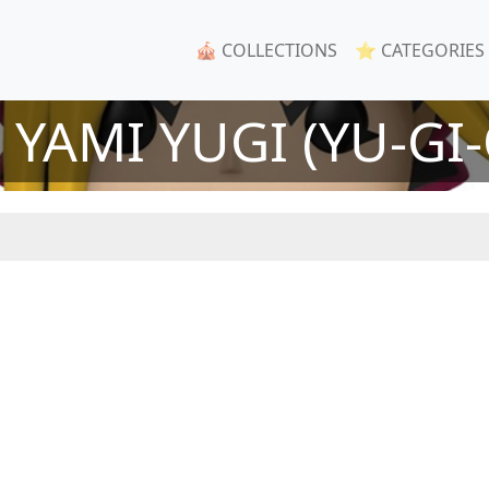
🎪 COLLECTIONS
⭐ CATEGORIES
 YAMI YUGI (YU-GI-