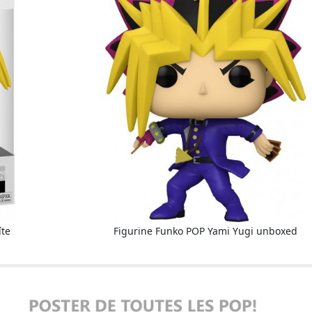
îte
Figurine Funko POP Yami Yugi unboxed