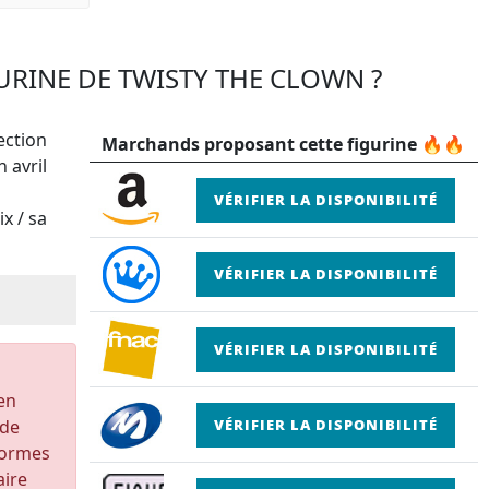
GURINE DE TWISTY THE CLOWN ?
ection
Marchands proposant cette figurine 🔥🔥
 avril
VÉRIFIER LA DISPONIBILITÉ
x / sa
VÉRIFIER LA DISPONIBILITÉ
VÉRIFIER LA DISPONIBILITÉ
 en
 de
VÉRIFIER LA DISPONIBILITÉ
formes
aire