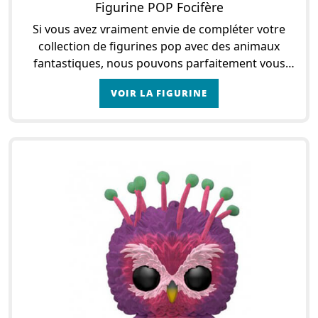
Figurine POP Focifère
Si vous avez vraiment envie de compléter votre
collection de figurines pop avec des animaux
fantastiques, nous pouvons parfaitement vous
aider. En effet, vous pourrez opter pour Focifère si
VOIR LA FIGURINE
vous le