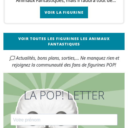
Animaux Fantastiques, mais il faudra tout de
même avouer qu’avoir une figurine pop à son
VOIR LA FIGURINE
effigie
VOIR TOUTES LES FIGURINES LES ANIMAUX
FANTASTIQUES
🗯 Actualités, bons plans, sorties,... Ne manquez rien et
rejoignez la communauté des fans de figurines POP!
LA POP! LETTER