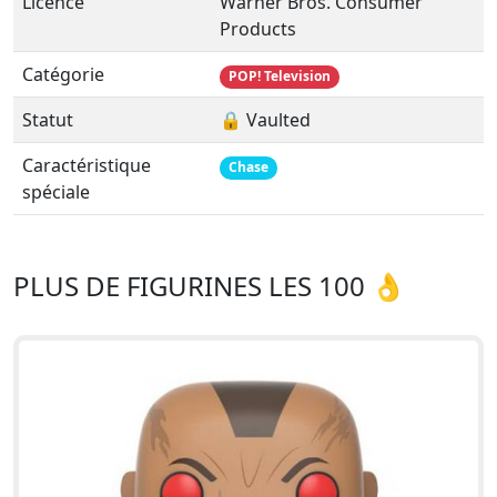
Licence
Warner Bros. Consumer
Products
Catégorie
POP! Television
Statut
🔒 Vaulted
Caractéristique
Chase
spéciale
PLUS DE FIGURINES LES 100 👌