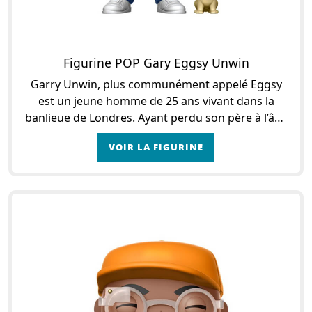
Figurine POP Gary Eggsy Unwin
Garry Unwin, plus communément appelé Eggsy
est un jeune homme de 25 ans vivant dans la
banlieue de Londres. Ayant perdu son père à l’âge
de 5 ans, Eggsy est devenu un adolescent un peu
VOIR LA FIGURINE
perdu et