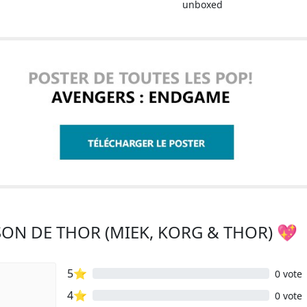
unboxed
SON DE THOR (MIEK, KORG & THOR) 💖
5⭐
0 vote
4⭐
0 vote