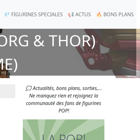
💎 FIGURINES SPECIALES
📢 ACTUS
🔥 BONS PLANS
ORG & THOR)
ME)
🗯 Actualités, bons plans, sorties,...
Ne manquez rien et rejoignez la
communauté des fans de figurines
POP!
LA POP!