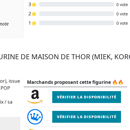
3⭐
0 vote
2⭐
0 vote
1⭐
0 vote
 note
GURINE DE MAISON DE THOR (MIEK, KOR
or), issue
Marchands proposant cette figurine 🔥🔥
e POP
VÉRIFIER LA DISPONIBILITÉ
x / sa
VÉRIFIER LA DISPONIBILITÉ