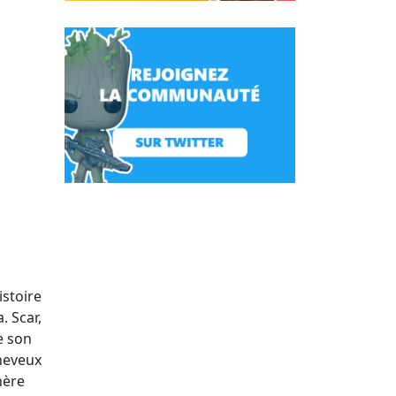
istoire
. Scar,
e son
cheveux
hère