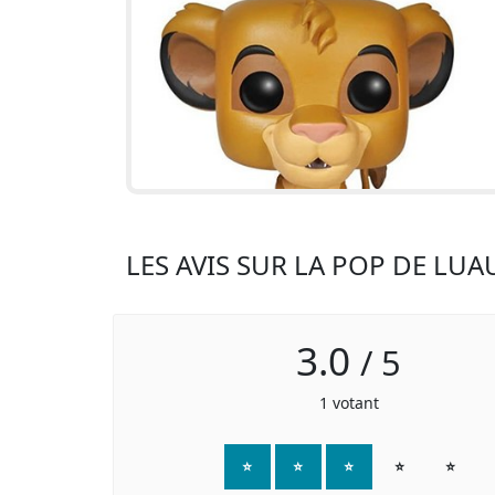
LES AVIS SUR LA POP DE LU
3.0
/
5
1
votant
⭐
⭐
⭐
⭐
⭐