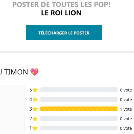
AU TIMON 💖
5⭐
0 vote
4⭐
0 vote
3⭐
1 vote
2⭐
0 vote
1⭐
0 vote