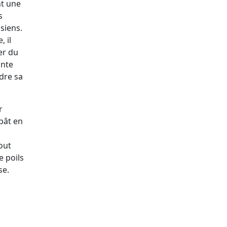
nt une
s
 siens.
, il
er du
ante
dre sa
r
pât en
out
e poils
se.