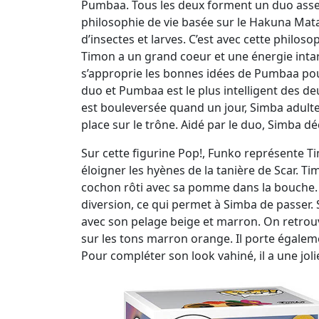
Pumbaa. Tous les deux forment un duo assez 
philosophie de vie basée sur le Hakuna Matat
d’insectes et larves. C’est avec cette philos
Timon a un grand coeur et une énergie intariss
s’approprie les bonnes idées de Pumbaa pou
duo et Pumbaa est le plus intelligent des deu
est bouleversée quand un jour, Simba adult
place sur le trône. Aidé par le duo, Simba dé
Sur cette figurine Pop!, Funko représente T
éloigner les hyènes de la tanière de Scar. 
cochon rôti avec sa pomme dans la bouche. L
diversion, ce qui permet à Simba de passer. S
avec son pelage beige et marron. On retrouve
sur les tons marron orange. Il porte égalemen
Pour compléter son look vahiné, il a une jolie 