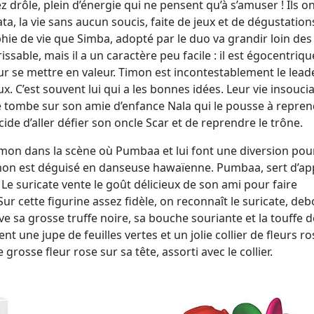
drôle, plein d’énergie qui ne pensent qu’à s’amuser ! Ils o
a, la vie sans aucun soucis, faite de jeux et de dégustation
ophie de vie que Simba, adopté par le duo va grandir loin des
able, mais il a un caractère peu facile : il est égocentrique
r se mettre en valeur. Timon est incontestablement le lead
x. C’est souvent lui qui a les bonnes idées. Leur vie insouci
e tombe sur son amie d’enfance Nala qui le pousse à repren
cide d’aller défier son oncle Scar et de reprendre le trône.
imon dans la scène où Pumbaa et lui font une diversion pou
Timon est déguisé en danseuse hawaïenne. Pumbaa, sert d’ap
e suricate vente le goût délicieux de son ami pour faire
ur cette figurine assez fidèle, on reconnaît le suricate, deb
 sa grosse truffe noire, sa bouche souriante et la touffe d
t une jupe de feuilles vertes et un jolie collier de fleurs ro
grosse fleur rose sur sa tête, assorti avec le collier.