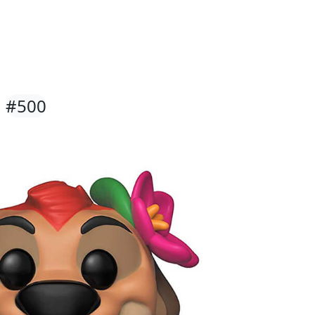
N
#500