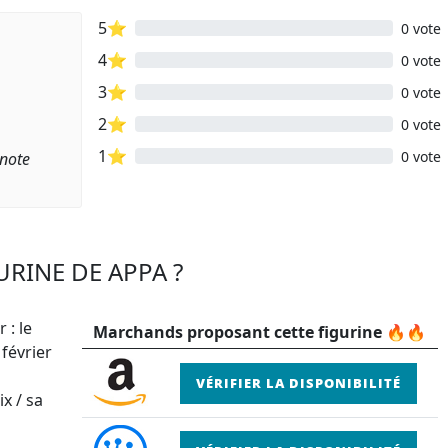
5⭐
0 vote
4⭐
0 vote
3⭐
0 vote
2⭐
0 vote
1⭐
0 vote
 note
URINE DE APPA ?
 : le
Marchands proposant cette figurine 🔥🔥
 février
VÉRIFIER LA DISPONIBILITÉ
x / sa