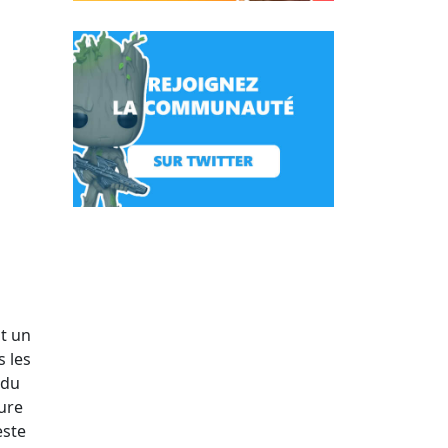
st un
s les
 du
ure
este