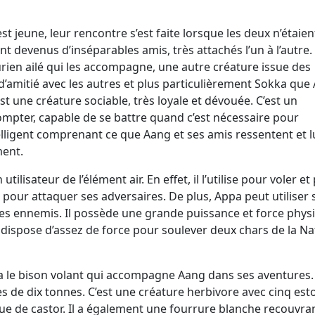
est jeune, leur rencontre s’est faite lorsque les deux n’étaien
ont devenus d’inséparables amis, très attachés l’un à l’autre
ien ailé qui les accompagne, une autre créature issue des
nt d’amitié avec les autres et plus particulièrement Sokka que
t une créature sociable, très loyale et dévouée. C’est un
mpter, capable de se battre quand c’est nécessaire pour
elligent comprenant ce que Aang et ses amis ressentent et l
ment.
ilisateur de l’élément air. En effet, il l’utilise pour voler et
 pour attaquer ses adversaires. De plus, Appa peut utiliser
s ennemis. Il possède une grande puissance et force phys
a dispose d’assez de force pour soulever deux chars de la Na
a le bison volant qui accompagne Aang dans ses aventures
s de dix tonnes. C’est une créature herbivore avec cinq es
e de castor. Il a également une fourrure blanche recouvra