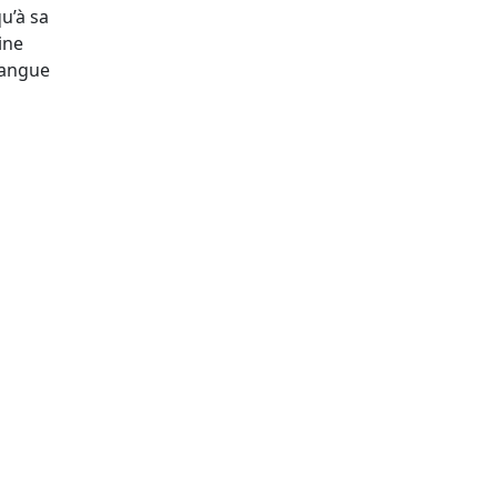
qu’à sa
ine
langue