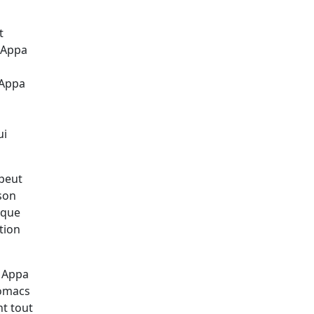
t
. Appa
 Appa
ui
 peut
 son
ique
tion
. Appa
tomacs
nt tout