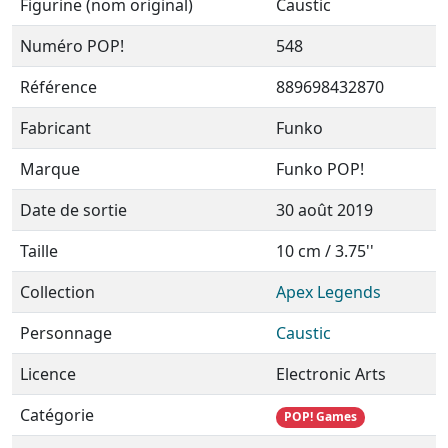
Figurine (nom original)
Caustic
Numéro POP!
548
Référence
889698432870
Fabricant
Funko
Marque
Funko POP!
Date de sortie
30 août 2019
Taille
10 cm / 3.75''
Collection
Apex Legends
Personnage
Caustic
Licence
Electronic Arts
Catégorie
POP! Games