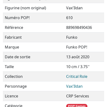
Figurine (nom original)
Vax'Ildan
Numéro POP!
610
Référence
889698490436
Fabricant
Funko
Marque
Funko POP!
Date de sortie
13 août 2020
Taille
10 cm / 3.75''
Collection
Critical Role
Personnage
Vax'Ildan
Licence
CRP Services
Catégorie
POP! Games