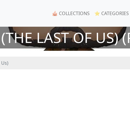
🎪 COLLECTIONS
⭐ CATEGORIES
(THE LAST OF US) 
f Us)