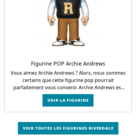
Figurine POP Archie Andrews
Vous aimez Archie Andrews ? Alors, nous sommes
certains que cette figurine pop pourrait
parfaitement vous convenir. Archie Andrews est
l’un des personnages principaux de la série
VOIR LA FIGURINE
Riverdale. En effe
VOIR TOUTES LES FIGURINES RIVERDALE