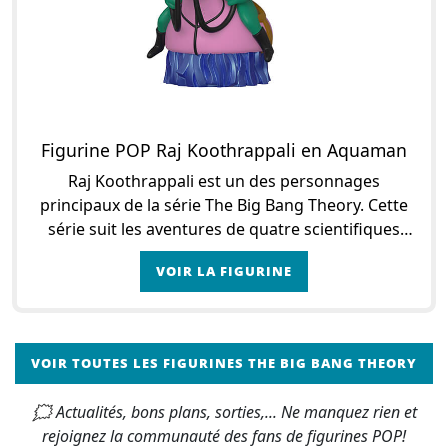
Figurine POP Raj Koothrappali en Aquaman
Raj Koothrappali est un des personnages
principaux de la série The Big Bang Theory. Cette
série suit les aventures de quatre scientifiques
geeks qui travaillent à l’université de Caltech, en
VOIR LA FIGURINE
Cal
VOIR TOUTES LES FIGURINES THE BIG BANG THEORY
🗯 Actualités, bons plans, sorties,... Ne manquez rien et
rejoignez la communauté des fans de figurines POP!