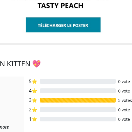
N KITTEN 💖
5⭐
0 vote
4⭐
0 vote
3⭐
5 votes
2⭐
0 vote
1⭐
0 vote
 note