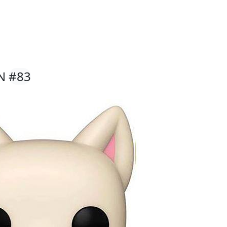
EN
#83