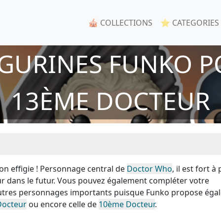
🎪 COLLECTIONS
⭐ CATEGORIES
IGURINES FUNKO P
13ÈME DOCTEUR
n effigie ! Personnage central de
Doctor Who
, il est fort à
r dans le futur. Vous pouvez également compléter votre
'autres personnages importants puisque Funko propose éga
octeur
ou encore celle de
10ème Docteur
.