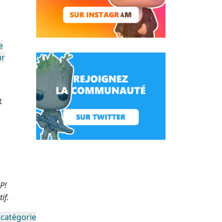
e
ur
t
P!
if.
 catégorie