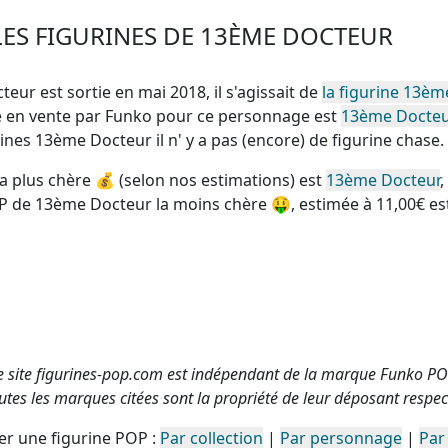
LES FIGURINES DE 13ÈME DOCTEUR
teur est sortie en mai 2018, il s'agissait de
la figurine 13èm
se en vente par Funko pour ce personnage est
13ème Docte
igurines 13ème Docteur
il n' y a pas (encore) de figurine chase
.
a plus chère
💰 (selon nos estimations) est
13ème Docteur
,
P de 13ème Docteur la moins chère
🤑, estimée à 11,00€ es
e site figurines-pop.com est indépendant de la marque Funko PO
utes les marques citées sont la propriété de leur déposant respect
r une figurine POP :
Par collection
|
Par personnage
|
Par