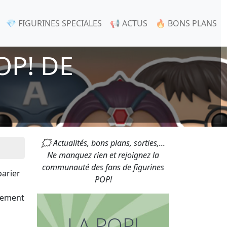
💎 FIGURINES SPECIALES
📢 ACTUS
🔥 BONS PLANS
OP! DE
🗯 Actualités, bons plans, sorties,...
Ne manquez rien et rejoignez la
communauté des fans de figurines
 parier
POP!
lement
LA POP!