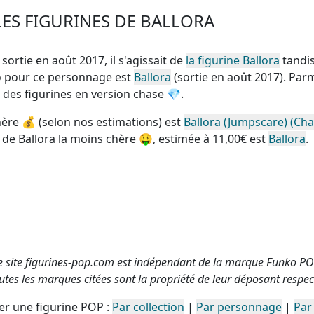
ES FIGURINES DE BALLORA
 sortie en août 2017, il s'agissait de
la figurine Ballora
tandi
ko pour ce personnage est
Ballora
(sortie en août 2017). Par
 des figurines en version chase
💎.
hère
💰 (selon nos estimations) est
Ballora (Jumpscare) (Cha
 de Ballora la moins chère
🤑, estimée à 11,00€ est
Ballora
.
e site figurines-pop.com est indépendant de la marque Funko PO
utes les marques citées sont la propriété de leur déposant respect
r une figurine POP :
Par collection
|
Par personnage
|
Par