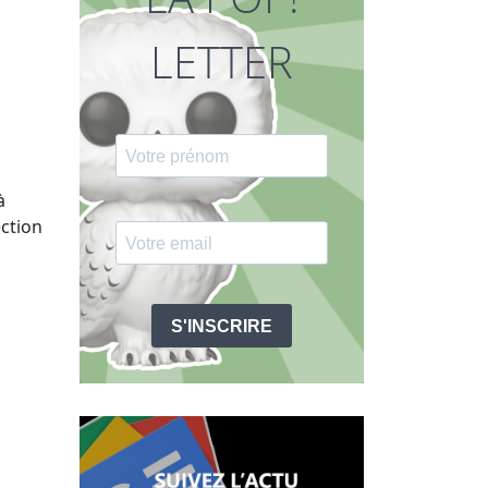
LETTER
à
ection
S'INSCRIRE