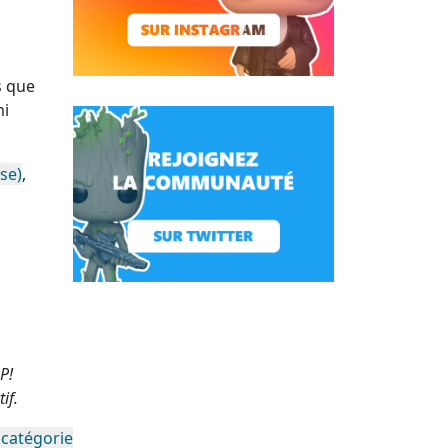
s que
mi
se)
,
P!
if.
 catégorie