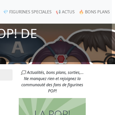
💎 FIGURINES SPECIALES
📢 ACTUS
🔥 BONS PLANS
OP! DE
🗯 Actualités, bons plans, sorties,...
Ne manquez rien et rejoignez la
communauté des fans de figurines
POP!
LA POP!