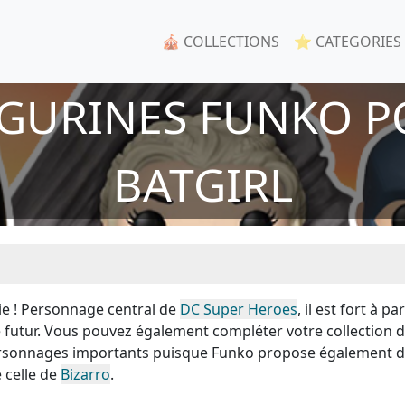
🎪 COLLECTIONS
⭐ CATEGORIES
IGURINES FUNKO P
BATGIRL
gie ! Personnage central de
DC Super Heroes
, il est fort à pa
le futur. Vous pouvez également compléter votre collection 
personnages importants puisque Funko propose également 
 celle de
Bizarro
.