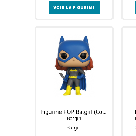
VOIR LA FIGURINE
Figurine POP Batgirl (Costume Gris)
Batgirl
Batgirl
D