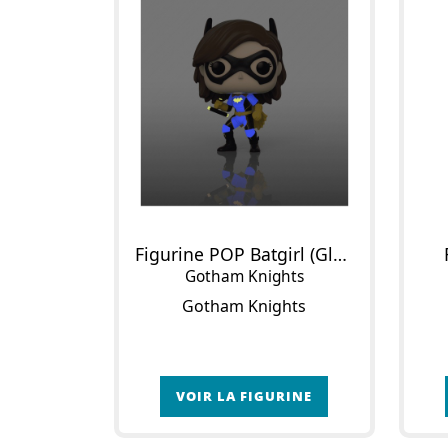
Figurine POP Batgirl (Glow in the Dark)
Gotham Knights
Gotham Knights
VOIR LA FIGURINE