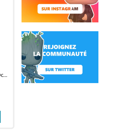
Figurine POP Batgirl (Octobre Rose)