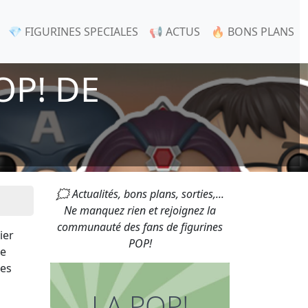
💎 FIGURINES SPECIALES
📢 ACTUS
🔥 BONS PLANS
OP! DE
🗯 Actualités, bons plans, sorties,...
Ne manquez rien et rejoignez la
communauté des fans de figurines
rier
POP!
de
des
LA POP!