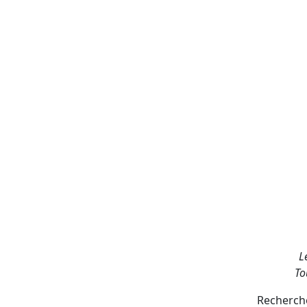
L
To
Recherche