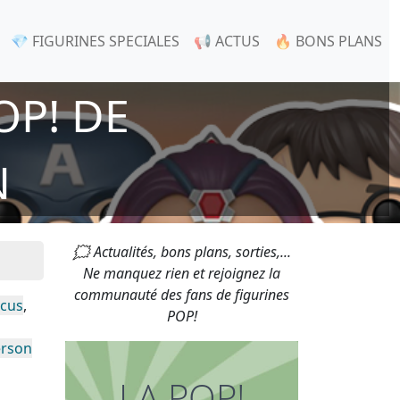
💎 FIGURINES SPECIALES
📢 ACTUS
🔥 BONS PLANS
OP! DE
N
🗯 Actualités, bons plans, sorties,...
Ne manquez rien et rejoignez la
communauté des fans de figurines
cus
,
POP!
erson
LA POP!