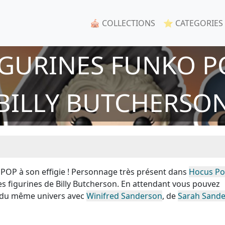
🎪 COLLECTIONS
⭐ CATEGORIES
IGURINES FUNKO P
BILLY BUTCHERSO
 POP à son effigie ! Personnage très présent dans
Hocus Po
s figurines de Billy Butcherson. En attendant vous pouvez
P du même univers avec
Winifred Sanderson
, de
Sarah Sand