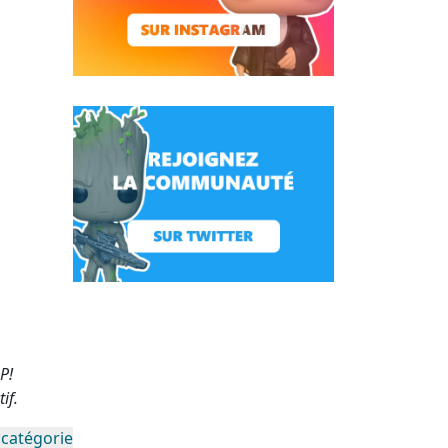
P!
if.
 catégorie