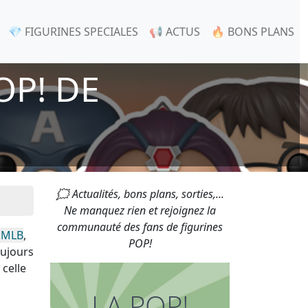
💎 FIGURINES SPECIALES
📢 ACTUS
🔥 BONS PLANS
OP! DE
🗯 Actualités, bons plans, sorties,...
Ne manquez rien et rejoignez la
communauté des fans de figurines
 MLB
,
POP!
oujours
celle
LA POP!