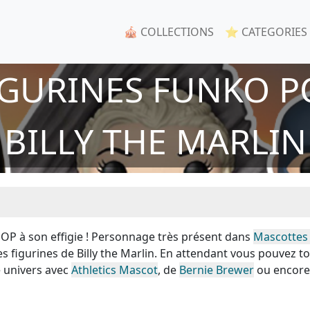
🎪 COLLECTIONS
⭐ CATEGORIES
IGURINES FUNKO P
BILLY THE MARLIN
 POP à son effigie ! Personnage très présent dans
Mascottes
s figurines de Billy the Marlin. En attendant vous pouvez t
 univers avec
Athletics Mascot
, de
Bernie Brewer
ou encore 