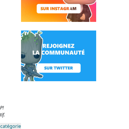
P!
if.
 catégorie