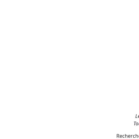
L
To
Recherche