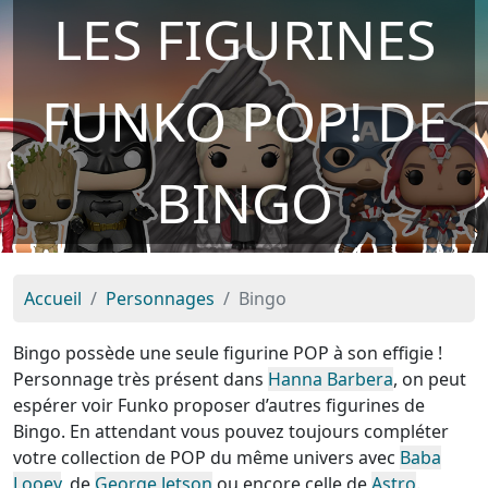
LES FIGURINES
FUNKO POP! DE
BINGO
Accueil
Personnages
Bingo
Bingo possède une seule figurine POP à son effigie !
Personnage très présent dans
Hanna Barbera
, on peut
espérer voir Funko proposer d’autres figurines de
Bingo. En attendant vous pouvez toujours compléter
votre collection de POP du même univers avec
Baba
Looey
, de
George Jetson
ou encore celle de
Astro
.